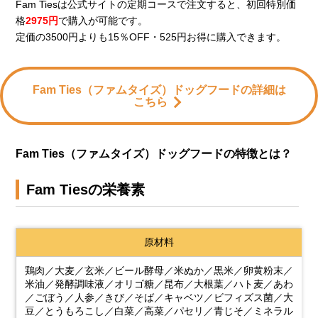
Fam Tiesは公式サイトの定期コースで注文すると、初回特別価
格
2975円
で購入が可能です。
定価の3500円よりも15％OFF・525円お得に購入できます。
Fam Ties（ファムタイズ）ドッグフードの詳細は
こちら
Fam Ties（ファムタイズ）ドッグフードの特徴とは？
Fam Tiesの栄養素
原材料
鶏肉／大麦／玄米／ビール酵母／米ぬか／黒米／卵黄粉末／
米油／発酵調味液／オリゴ糖／昆布／大根葉／ハト麦／あわ
／ごぼう／人参／きび／そば／キャベツ／ビフィズス菌／大
豆／とうもろこし／白菜／高菜／パセリ／青じそ／ミネラル