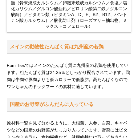
類（骨末焼成カルシウム／卵殻末焼成カルシウム／食塩／塩
化カリウム／グルコン酸亜鉛／ピロリン酸第二鉄／グルコン
酸銅）／ビタミン類（ビタミンA、D、E、B2、B12、パント
テン酸カルシウム）／酸化防止剤（ローズマリー抽出物、ミ
ックストコフェロール）
メインの動物性たんぱく質は九州産の若鶏
Fam Tiesではメインのたんぱく質に九州産の若鶏を使用してい
ます。粗たんぱく質は24.25％としっかり配合されています。鶏
肉は牛肉や豚肉よりも低カロリーで低脂肪。高たんぱくなので
ワンちゃんのドッグフードの素材に適しています。
国産のお野菜がふんだんに入っている
原材料一覧を見て分かるように、大根葉、人参、白菜、キャベ
ツなどの国産のお野菜がたっぷり入っています。野菜にはビタ
ミンやミネラル、食物繊維など、健康維持には取っておきたい