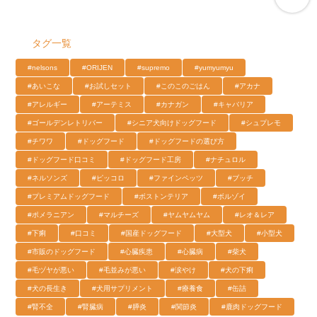
タグ一覧
#nelsons
#ORIJEN
#supremo
#yumyumyu
#あいこな
#お試しセット
#このこのごはん
#アカナ
#アレルギー
#アーテミス
#カナガン
#キャバリア
#ゴールデンレトリバー
#シニア犬向けドッグフード
#シュプレモ
#チワワ
#ドッグフード
#ドッグフードの選び方
#ドッグフード口コミ
#ドッグフード工房
#ナチュロル
#ネルソンズ
#ピッコロ
#ファインペッツ
#ブッチ
#プレミアムドッグフード
#ボストンテリア
#ボルゾイ
#ポメラニアン
#マルチーズ
#ヤムヤムヤム
#レオ＆レア
#下痢
#口コミ
#国産ドッグフード
#大型犬
#小型犬
#市販のドッグフード
#心臓疾患
#心臓病
#柴犬
#毛ヅヤが悪い
#毛並みが悪い
#涙やけ
#犬の下痢
#犬の長生き
#犬用サプリメント
#療養食
#缶詰
#腎不全
#腎臓病
#膵炎
#関節炎
#鹿肉ドッグフード