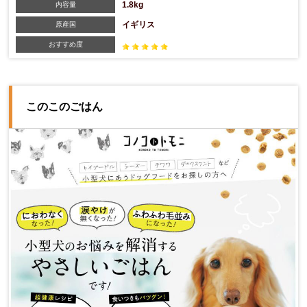
1.8kg
内容量
イギリス
原産国
おすすめ度
このこのごはん