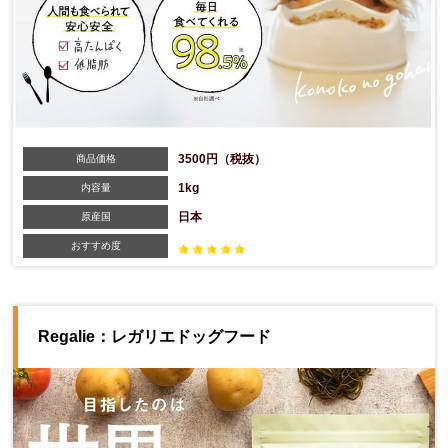
3500円（税抜）
商品価格
1kg
内容量
日本
原産国
おすすめ度
Regalie：レガリエドッグフード