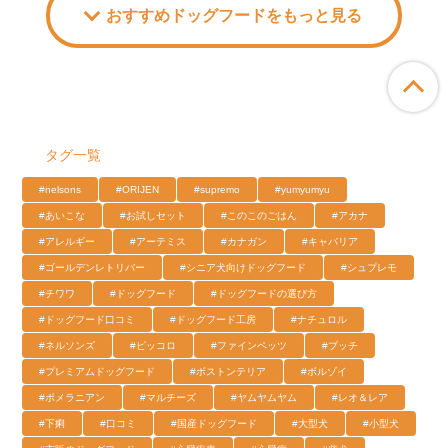
おすすめドッグフードをもっと見る
ペ
タグ一覧
#nelsons
#ORIJEN
#supremo
#yumyumyu
#あいこな
#お試しセット
#このこのごはん
#アカナ
#アレルギー
#アーテミス
#カナガン
#キャバリア
#ゴールデンレトリバー
#シニア犬向けドッグフード
#シュプレモ
#チワワ
#ドッグフード
#ドッグフードの選び方
#ドッグフード口コミ
#ドッグフード工房
#ナチュロル
#ネルソンズ
#ピッコロ
#ファインペッツ
#ブッチ
#プレミアムドッグフード
#ボストンテリア
#ボルゾイ
#ポメラニアン
#マルチーズ
#ヤムヤムヤム
#レオ＆レア
#下痢
#口コミ
#国産ドッグフード
#大型犬
#小型犬