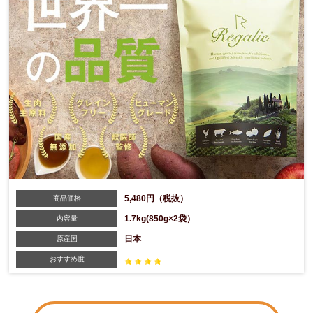
5,480円（税抜）
商品価格
1.7kg(850g×2袋）
内容量
日本
原産国
おすすめ度