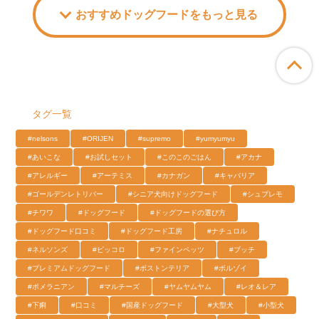
おすすめドッグフードをもっと見る
ペ
タグ一覧
#nelsons
#ORIJEN
#supremo
#yumyumyu
#あいこな
#お試しセット
#このこのごはん
#アカナ
#アレルギー
#アーテミス
#カナガン
#キャバリア
#ゴールデンレトリバー
#シニア犬向けドッグフード
#シュプレモ
#チワワ
#ドッグフード
#ドッグフードの選び方
#ドッグフード口コミ
#ドッグフード工房
#ナチュロル
#ネルソンズ
#ピッコロ
#ファインペッツ
#ブッチ
#プレミアムドッグフード
#ボストンテリア
#ボルゾイ
#ポメラニアン
#マルチーズ
#ヤムヤムヤム
#レオ＆レア
#下痢
#口コミ
#国産ドッグフード
#大型犬
#小型犬