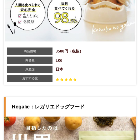
3500円（税抜）
商品価格
1kg
内容量
日本
原産国
おすすめ度
Regalie：レガリエドッグフード