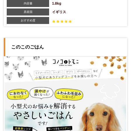
1.8kg
内容量
イギリス
原産国
おすすめ度
このこのごはん