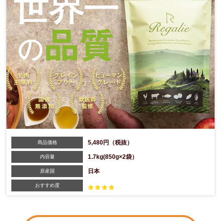
5,480円（税抜）
商品価格
1.7kg(850g×2袋）
内容量
日本
原産国
おすすめ度